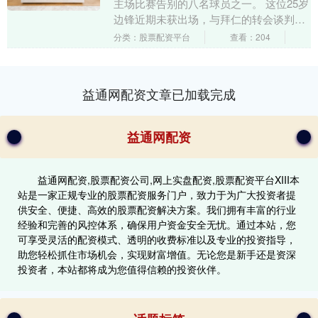
主场比赛告别的八名球员之一。 这位25岁
边锋近期未获出场，与拜仁的转会谈判仍
在继续，纽卡坚持要价7500万英镑，比拜
分类：股票配资平台
查看：204
仁初始....
益通网配资文章已加载完成
益通网配资
益通网配资,股票配资公司,网上实盘配资,股票配资平台XIII‌本
站是一家正规专业的股票配资服务门户，致力于为广大投资者提
供安全、便捷、高效的股票配资解决方案。我们拥有丰富的行业
经验和完善的风控体系，确保用户资金安全无忧。通过本站，您
可享受灵活的配资模式、透明的收费标准以及专业的投资指导，
助您轻松抓住市场机会，实现财富增值。无论您是新手还是资深
投资者，本站都将成为您值得信赖的投资伙伴。