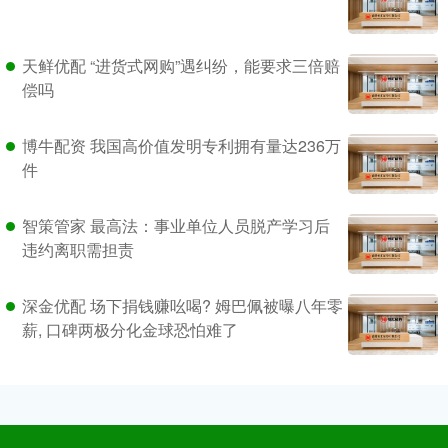
天鲜优配 “进货式网购”遇纠纷，能要求三倍赔
偿吗
博牛配资 我国高价值发明专利拥有量达236万
件
智策管家 最高法：事业单位人员脱产学习后
违约离职需担责
深金优配 场下捐钱赚吆喝? 姆巴佩被曝八年零
薪, 口碑两极分化金球恐怕难了