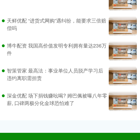
天鲜优配 “进货式网购”遇纠纷，能要求三倍赔
偿吗
博牛配资 我国高价值发明专利拥有量达236万
件
智策管家 最高法：事业单位人员脱产学习后
违约离职需担责
深金优配 场下捐钱赚吆喝? 姆巴佩被曝八年零
薪, 口碑两极分化金球恐怕难了