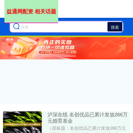
益通网配资 相关话题
搜索
泸深在线 名创优品已累计发放266万
元婚育基金
（原标题：名创优品已累计发放266万元