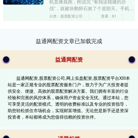
机直播晨跑，刚说完 “看我这稳健的步
伐”，就被块鹅卵石掀了个底朝天。手机在
地上转了三圈，完美拍下她撅着屁股找眼
分类：股票配资公司
查看：81
镜的特写，弹....
益通网配资文章已加载完成
益通网配资
益通网配资,股票配资公司,网上实盘配资,股票配资平台XIII‌本
站是一家正规专业的股票配资服务门户，致力于为广大投资者提
供安全、便捷、高效的股票配资解决方案。我们拥有丰富的行业
经验和完善的风控体系，确保用户资金安全无忧。通过本站，您
可享受灵活的配资模式、透明的收费标准以及专业的投资指导，
助您轻松抓住市场机会，实现财富增值。无论您是新手还是资深
投资者，本站都将成为您值得信赖的投资伙伴。