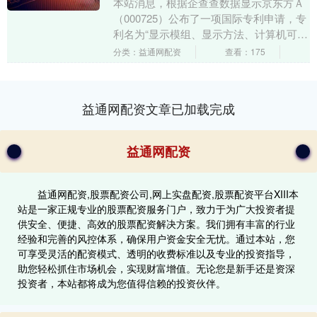
本站消息，根据企查查数据显示京东方Ａ
（000725）公布了一项国际专利申请，专
利名为“显示模组、显示方法、计算机可读
存储介质及电子设备”，专利申请号为
分类：益通网配资
查看：175
PCT/C....
益通网配资文章已加载完成
益通网配资
益通网配资,股票配资公司,网上实盘配资,股票配资平台XIII‌本
站是一家正规专业的股票配资服务门户，致力于为广大投资者提
供安全、便捷、高效的股票配资解决方案。我们拥有丰富的行业
经验和完善的风控体系，确保用户资金安全无忧。通过本站，您
可享受灵活的配资模式、透明的收费标准以及专业的投资指导，
助您轻松抓住市场机会，实现财富增值。无论您是新手还是资深
投资者，本站都将成为您值得信赖的投资伙伴。