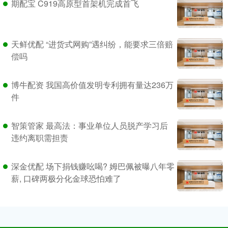
期配宝 C919高原型首架机完成首飞
天鲜优配 “进货式网购”遇纠纷，能要求三倍赔
偿吗
博牛配资 我国高价值发明专利拥有量达236万
件
智策管家 最高法：事业单位人员脱产学习后
违约离职需担责
深金优配 场下捐钱赚吆喝? 姆巴佩被曝八年零
薪, 口碑两极分化金球恐怕难了