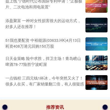
益上线 宁德时代公布国际专利申请：“正极极
片、二次电池和用电装置”
添盈聚富 一种对女性损害很大的运动方式，
好多人还在推荐！
51我也要配资 中裕能源(03633.HK)4月13日
耗资408万港元回购150万股
日天金策略 险中求胜，捍卫主场！青岛崂山
啤酒78-77险胜宁波町渥
一点钱程 三四元钱1杯冰，今年突然又火了！
很多人在买，有厂家销量翻三倍，有人很疑惑
推荐资讯