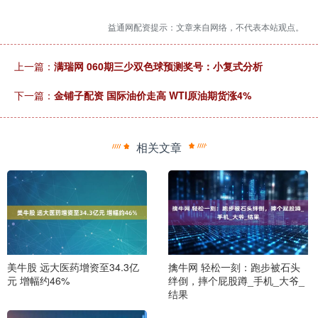
益通网配资提示：文章来自网络，不代表本站观点。
上一篇：
满瑞网 060期三少双色球预测奖号：小复式分析
下一篇：
金铺子配资 国际油价走高 WTI原油期货涨4%
相关文章
美牛股 远大医药增资至34.3亿
擒牛网 轻松一刻：跑步被石头
元 增幅约46%
绊倒，摔个屁股蹲_手机_大爷_
结果