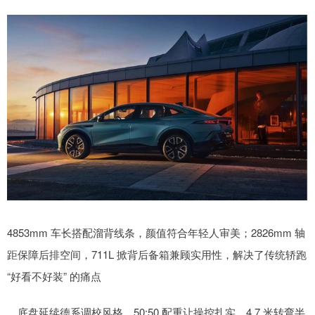
4853mm 车长搭配溜背线条，颜值符合年轻人审美；2826mm 轴
距保障后排空间，711L 掀背后备箱兼顾实用性，解决了传统轿跑
“好看不好装” 的痛点
。底盘延续德系调校风格，50:50 配重让操控扎实，4.7 米转弯半